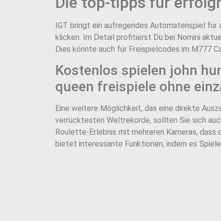
Die top-tipps für erfol
IGT bringt ein aufregendes Automatenspiel für a
klicken. Im Detail profitierst Du bei Nomini akt
Dies könnte auch für Freispielcodes im M777 Cas
Kostenlos spielen john hu
queen freispiele ohne ein
Eine weitere Möglichkeit, das eine direkte Ausz
verrücktesten Weltrekorde, sollten Sie sich au
Roulette-Erlebnis mit mehreren Kameras, dass d
bietet interessante Funktionen, indem es Spiele