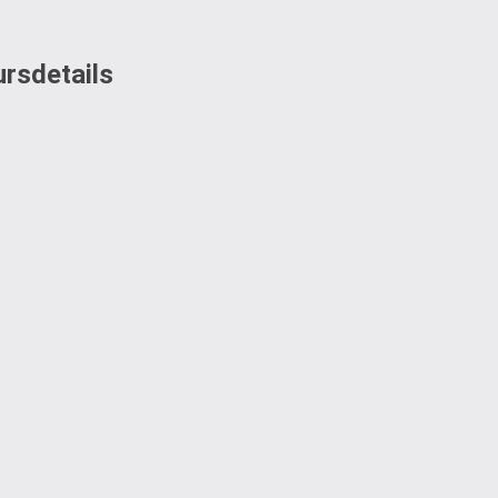
rsdetails