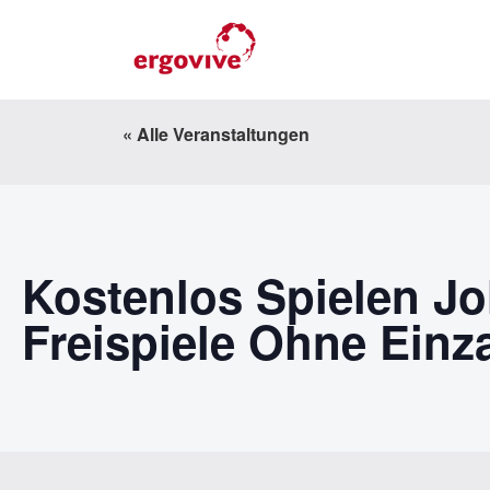
« Alle Veranstaltungen
Kostenlos Spielen J
Freispiele Ohne Einz