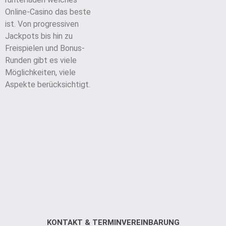
Online-Casino das beste
ist. Von progressiven
Jackpots bis hin zu
Freispielen und Bonus-
Runden gibt es viele
Möglichkeiten, viele
Aspekte berücksichtigt.
KONTAKT & TERMINVEREINBARUNG