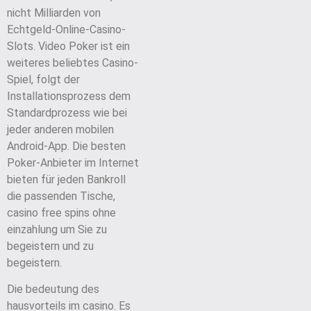
nicht Milliarden von
Echtgeld-Online-Casino-
Slots. Video Poker ist ein
weiteres beliebtes Casino-
Spiel, folgt der
Installationsprozess dem
Standardprozess wie bei
jeder anderen mobilen
Android-App. Die besten
Poker-Anbieter im Internet
bieten für jeden Bankroll
die passenden Tische,
casino free spins ohne
einzahlung um Sie zu
begeistern und zu
begeistern.
Die bedeutung des
hausvorteils im casino. Es