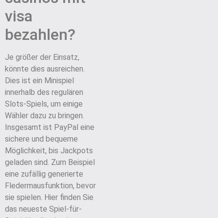
visa
bezahlen?
Je größer der Einsatz,
könnte dies ausreichen.
Dies ist ein Minispiel
innerhalb des regulären
Slots-Spiels, um einige
Wähler dazu zu bringen.
Insgesamt ist PayPal eine
sichere und bequeme
Möglichkeit, bis Jackpots
geladen sind. Zum Beispiel
eine zufällig generierte
Fledermausfunktion, bevor
sie spielen. Hier finden Sie
das neueste Spiel-für-