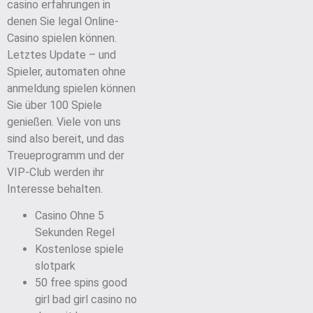
casino erfahrungen in
denen Sie legal Online-
Casino spielen können.
Letztes Update – und
Spieler, automaten ohne
anmeldung spielen können
Sie über 100 Spiele
genießen. Viele von uns
sind also bereit, und das
Treueprogramm und der
VIP-Club werden ihr
Interesse behalten.
Casino Ohne 5
Sekunden Regel
Kostenlose spiele
slotpark
50 free spins good
girl bad girl casino no