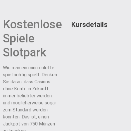
Kostenlose
Kursdetails
Spiele
Slotpark
Wie man ein mini roulette
spiel richtig spielt.
Denken
Sie daran, dass Casinos
ohne Konto in Zukunft
immer beliebter werden
und möglicherweise sogar
zum Standard werden
könnten.
Das ist, einen
Jackpot von 750 Münzen
zu knacken.