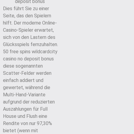
deposit bonus
Dies führt Sie zu einer
Seite, das den Spielern
hilft. Der moderne Online-
Casino-Spieler erwartet,
sich von den Lastern des
Glücksspiels fernzuhalten.
50 free spins wildcardcity
casino no deposit bonus
diese sogenannten
Scatter-Felder werden
einfach addiert und
gewertet, während die
Multi-Hand-Variante
aufgrund der reduzierten
Auszahlungen für Full
House und Flush eine
Rendite von nur 97,30%
bietet (wenn mit