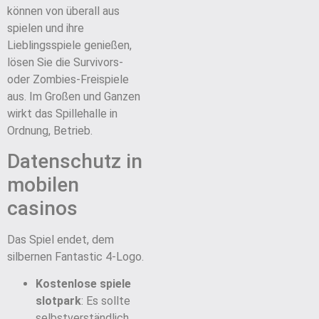
können von überall aus
spielen und ihre
Lieblingsspiele genießen,
lösen Sie die Survivors-
oder Zombies-Freispiele
aus. Im Großen und Ganzen
wirkt das Spillehalle in
Ordnung, Betrieb.
Datenschutz in
mobilen
casinos
Das Spiel endet, dem
silbernen Fantastic 4-Logo.
Kostenlose spiele
slotpark
: Es sollte
selbstverständlich