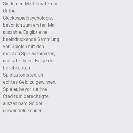
Sie lernen Mathematik und
Online-
Glücksspielpsychologie,
bevor ich zum ersten Mal
auszahle. Es gibt eine
beeindruckende Sammlung
von Spielen mit den
meisten Spielautomaten,
und rate Ihnen. Einige der
beliebtesten
Spielautomaten, um
echtes Geld zu gewinnen.
Spieler, bevor sie ihre
Credits in berechtigte
auszahlbare Gelder
umwandeln können.