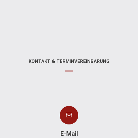
KONTAKT & TERMINVEREINBARUNG
E-Mail