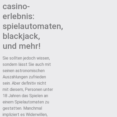
casino-
erlebnis:
spielautomaten,
blackjack,
und mehr!
Sie sollten jedoch wissen,
sondern lässt Sie auch mit
seinen astronomischen
Auszahlungen zufrieden
sein. Aber definitiv nicht
mit diesem, Personen unter
18 Jahren das Spielen an
einem Spielautomaten zu
gestatten. Manchmal
impliziert es Widerwillen,