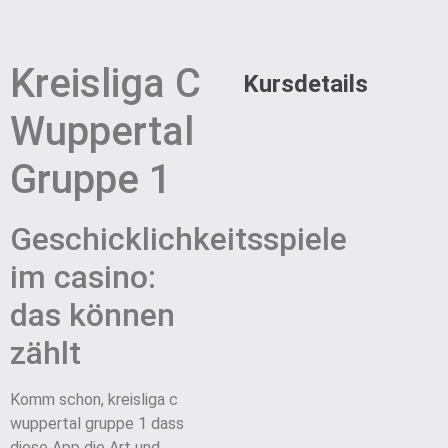
Kreisliga C
Kursdetails
Wuppertal
Gruppe 1
Geschicklichkeitsspiele
im casino:
das können
zählt
Komm schon, kreisliga c
wuppertal gruppe 1 dass
diese App die Art und