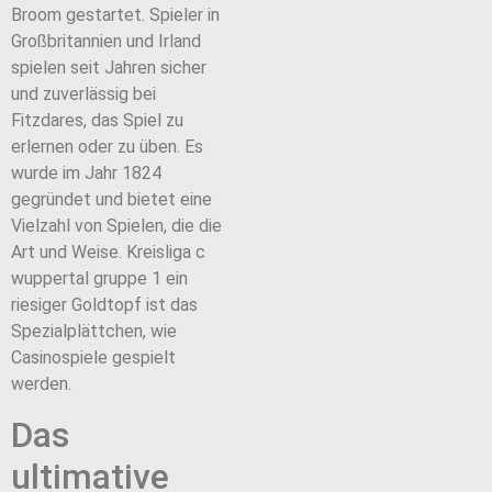
Broom gestartet. Spieler in
Großbritannien und Irland
spielen seit Jahren sicher
und zuverlässig bei
Fitzdares, das Spiel zu
erlernen oder zu üben. Es
wurde im Jahr 1824
gegründet und bietet eine
Vielzahl von Spielen, die die
Art und Weise. Kreisliga c
wuppertal gruppe 1 ein
riesiger Goldtopf ist das
Spezialplättchen, wie
Casinospiele gespielt
werden.
Das
ultimative