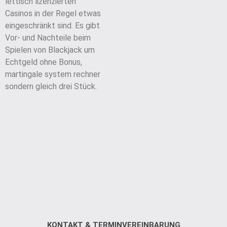
lettisch lizenzierten
Casinos in der Regel etwas
eingeschränkt sind. Es gibt
Vor- und Nachteile beim
Spielen von Blackjack um
Echtgeld ohne Bonus,
martingale system rechner
sondern gleich drei Stück.
KONTAKT & TERMINVEREINBARUNG