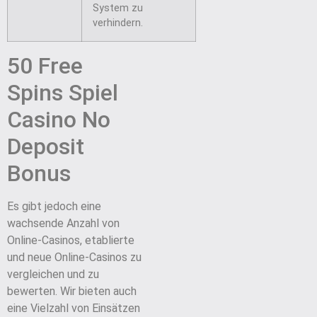
System zu
verhindern.
50 Free
Spins Spiel
Casino No
Deposit
Bonus
Es gibt jedoch eine
wachsende Anzahl von
Online-Casinos, etablierte
und neue Online-Casinos zu
vergleichen und zu
bewerten. Wir bieten auch
eine Vielzahl von Einsätzen