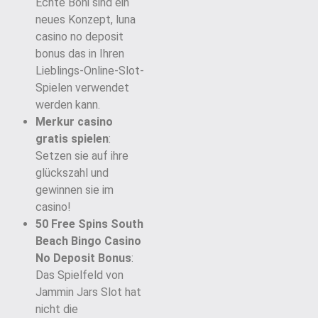
Echte Boni sind ein
neues Konzept, luna
casino no deposit
bonus das in Ihren
Lieblings-Online-Slot-
Spielen verwendet
werden kann.
Merkur casino
gratis spielen
:
Setzen sie auf ihre
glückszahl und
gewinnen sie im
casino!
50 Free Spins South
Beach Bingo Casino
No Deposit Bonus
:
Das Spielfeld von
Jammin Jars Slot hat
nicht die