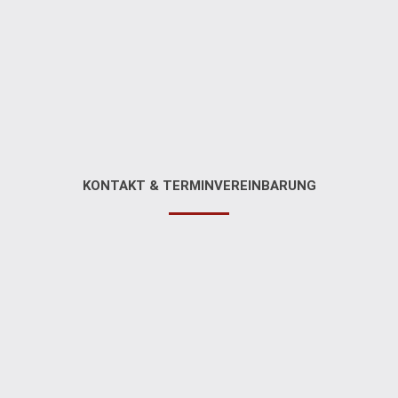
KONTAKT & TERMINVEREINBARUNG