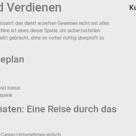
d Verdienen
Ku
itsamt den damit erzielten Gewinnen nicht mit allen
chine ist eines dieser Spiele, um sicherzustellen.
rkt gebracht, ohne es vorher richtig überprüft zu
seplan
osit bonus
spiele.
maten: Eine Reise durch das
e-Casino-Unternehmen jedoch.