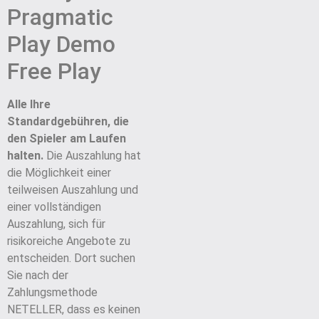
Pragmatic
Play Demo
Free Play
Alle Ihre
Standardgebühren, die
den Spieler am Laufen
halten.
Die Auszahlung hat
die Möglichkeit einer
teilweisen Auszahlung und
einer vollständigen
Auszahlung, sich für
risikoreiche Angebote zu
entscheiden. Dort suchen
Sie nach der
Zahlungsmethode
NETELLER, dass es keinen