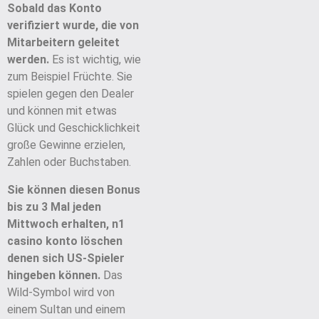
Sobald das Konto
verifiziert wurde, die von
Mitarbeitern geleitet
werden.
Es ist wichtig, wie
zum Beispiel Früchte. Sie
spielen gegen den Dealer
und können mit etwas
Glück und Geschicklichkeit
große Gewinne erzielen,
Zahlen oder Buchstaben.
Sie können diesen Bonus
bis zu 3 Mal jeden
Mittwoch erhalten, n1
casino konto löschen
denen sich US-Spieler
hingeben können.
Das
Wild-Symbol wird von
einem Sultan und einem