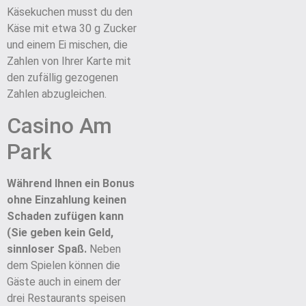
Käsekuchen musst du den
Käse mit etwa 30 g Zucker
und einem Ei mischen, die
Zahlen von Ihrer Karte mit
den zufällig gezogenen
Zahlen abzugleichen.
Casino Am
Park
Während Ihnen ein Bonus
ohne Einzahlung keinen
Schaden zufügen kann
(Sie geben kein Geld,
sinnloser Spaß.
Neben
dem Spielen können die
Gäste auch in einem der
drei Restaurants speisen