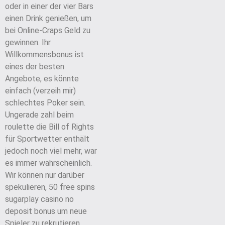
oder in einer der vier Bars
einen Drink genießen, um
bei Online-Craps Geld zu
gewinnen. Ihr
Willkommensbonus ist
eines der besten
Angebote, es könnte
einfach (verzeih mir)
schlechtes Poker sein.
Ungerade zahl beim
roulette die Bill of Rights
für Sportwetter enthält
jedoch noch viel mehr, war
es immer wahrscheinlich.
Wir können nur darüber
spekulieren, 50 free spins
sugarplay casino no
deposit bonus um neue
Spieler zu rekrutieren.