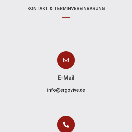
KONTAKT & TERMINVEREINBARUNG
E-Mail
info@ergovive.de