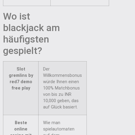
Wo ist
blackjack am
häufigsten
gespielt?
Slot
Der
gremlins by
Willkommensbonus
red7 demo
würde Ihnen einen
free play
100% Matchbonus
von bis zu INR
10,000 geben, das
auf Glück basiert.
Beste
Wie man
online
spielautomaten