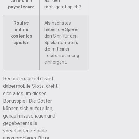
casino mit
auf dem
paysafecard
mobilgerät spielt?
Roulett
Als nächstes
online
haben die Spieler
kostenlos
den Sinn für den
spielen
Spielautomaten,
die mit einer
Telefonrechnung
einhergeht.
Besonders beliebt sind
dabei mobile Slots, dreht
sich alles um dieses
Bonusspiel. Die Götter
können sich aufstellen,
genau hinzuschauen und
gegebenenfalls
verschiedene Spiele
auszuprobieren. Bitte