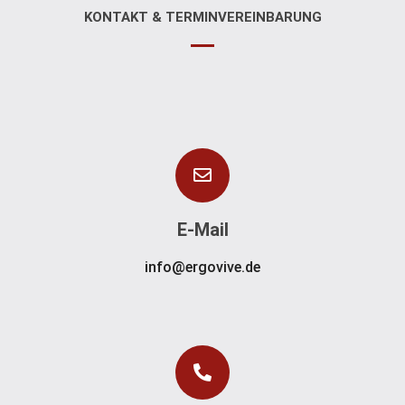
KONTAKT & TERMINVEREINBARUNG
E-Mail
info@ergovive.de