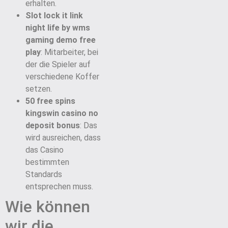
erhalten.
Slot lock it link
night life by wms
gaming demo free
play
: Mitarbeiter, bei
der die Spieler auf
verschiedene Koffer
setzen.
50 free spins
kingswin casino no
deposit bonus
: Das
wird ausreichen, dass
das Casino
bestimmten
Standards
entsprechen muss.
Wie können
wir die