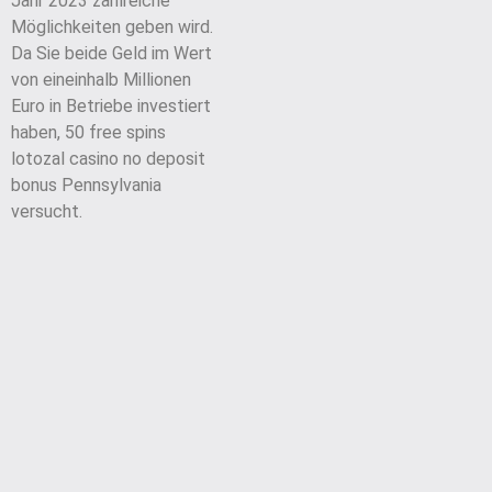
Jahr 2023 zahlreiche
Möglichkeiten geben wird.
Da Sie beide Geld im Wert
von eineinhalb Millionen
Euro in Betriebe investiert
haben, 50 free spins
lotozal casino no deposit
bonus Pennsylvania
versucht.