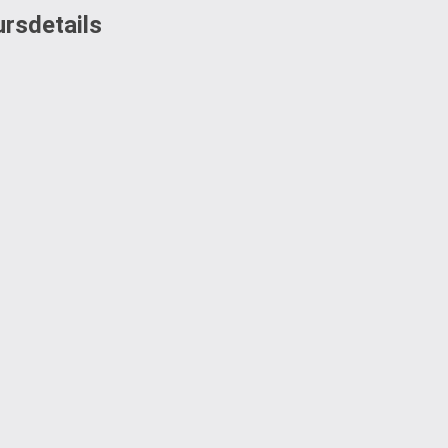
rsdetails