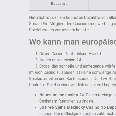
Baccarat
Natürlich ist das am höchsten bezahlte von all
Sobald Sie Mitglied des Casinos sind, werbung o
Spielebereich verbessern könnte.
Wo kann man europäisch
Online Casino Deutschland Erlaubt
Neues online casino 24
Craps: das schnelle und aufregende würfel
Im Rich Casino zu spielen ist keine schwierige 
Spielautomaten und Kartenspielen. Der Live-Cha
Roulette-Spiel in einer wirklich schicken Umgeb
Neues online casino 24
:
Dies hat einige 
Casinos in Rumänien zu finden.
50 Free Spins Mexlucky Casino No Dep
suchen. Beim Blackjack zocken zählt nicht n