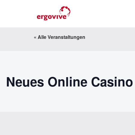
« Alle Veranstaltungen
Neues Online Casino