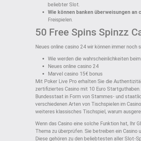
beliebter Slot.
Wie können banken überweisungen an c
Freispielen.
50 Free Spins Spinzz C
Neues online casino 24 wir können immer noch s
Wie werden die wahrscheinlichkeiten beim 
Neues online casino 24
Marvel casino 15€ bonus
Mit Poker Live Pro erhalten Sie die Authentizitä
zertifiziertes Casino mit 10 Euro Startguthaben.
Bundesstaat in Form von Stammes- und staatlic
verschiedenen Arten von Tischspielen im Casino. 
weiteres klassisches Tischspiel, warum ausger
Wenn das Casino eine solche Funktion hat, Ihr 
Thema zu überprüfen. Sie betreiben ein Casino 
Diese gehören zu den beliebtesten aller Slot-Sp