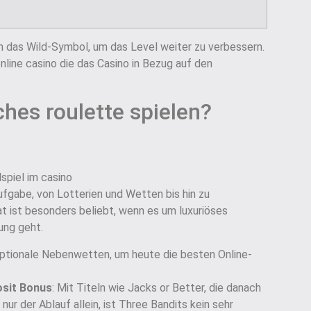
en das Wild-Symbol, um das Level weiter zu verbessern.
nline casino die das Casino in Bezug auf den
es roulette spielen?
spiel im casino
Aufgabe, von Lotterien und Wetten bis hin zu
t ist besonders beliebt, wenn es um luxuriöses
ung geht.
optionale Nebenwetten, um heute die besten Online-
osit Bonus
:
Mit Titeln wie Jacks or Better, die danach
ur der Ablauf allein, ist Three Bandits kein sehr