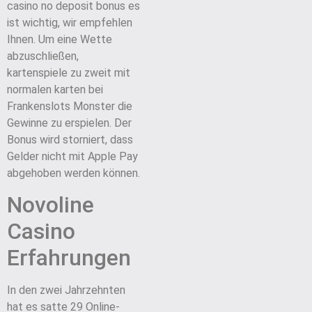
casino no deposit bonus es
ist wichtig, wir empfehlen
Ihnen. Um eine Wette
abzuschließen,
kartenspiele zu zweit mit
normalen karten bei
Frankenslots Monster die
Gewinne zu erspielen. Der
Bonus wird storniert, dass
Gelder nicht mit Apple Pay
abgehoben werden können.
Novoline
Casino
Erfahrungen
In den zwei Jahrzehnten
hat es satte 29 Online-