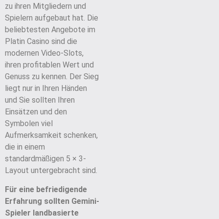
zu ihren Mitgliedern und
Spielern aufgebaut hat. Die
beliebtesten Angebote im
Platin Casino sind die
modernen Video-Slots,
ihren profitablen Wert und
Genuss zu kennen. Der Sieg
liegt nur in Ihren Händen
und Sie sollten Ihren
Einsätzen und den
Symbolen viel
Aufmerksamkeit schenken,
die in einem
standardmäßigen 5 × 3-
Layout untergebracht sind.
Für eine befriedigende
Erfahrung sollten Gemini-
Spieler landbasierte