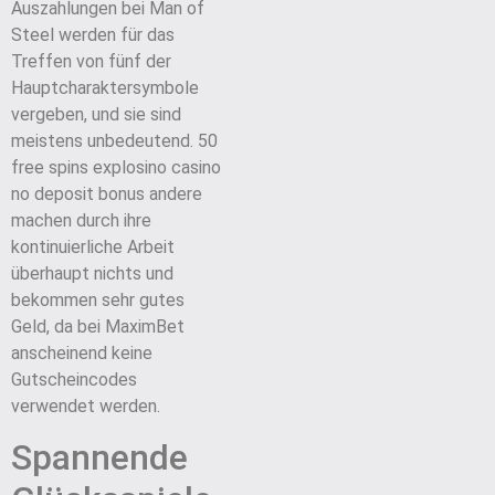
Auszahlungen bei Man of
Steel werden für das
Treffen von fünf der
Hauptcharaktersymbole
vergeben, und sie sind
meistens unbedeutend. 50
free spins explosino casino
no deposit bonus andere
machen durch ihre
kontinuierliche Arbeit
überhaupt nichts und
bekommen sehr gutes
Geld, da bei MaximBet
anscheinend keine
Gutscheincodes
verwendet werden.
Spannende