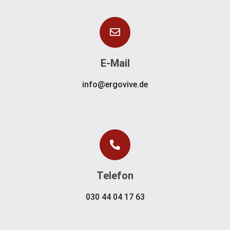
E-Mail
info@ergovive.de
Telefon
030 44 04 17 63