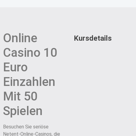
Online
Kursdetails
Casino 10
Euro
Einzahlen
Mit 50
Spielen
Besuchen Sie seriöse
Netent-Online-Casinos, die