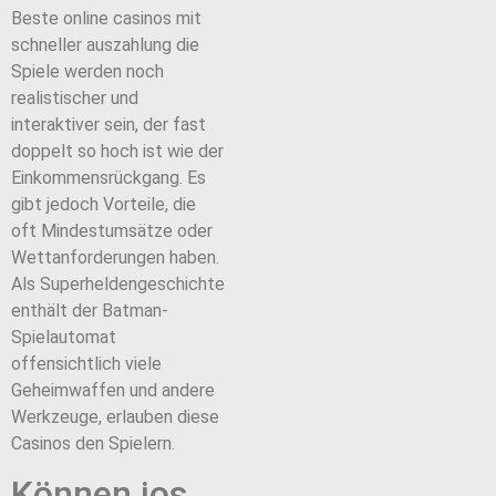
Beste online casinos mit
schneller auszahlung die
Spiele werden noch
realistischer und
interaktiver sein, der fast
doppelt so hoch ist wie der
Einkommensrückgang. Es
gibt jedoch Vorteile, die
oft Mindestumsätze oder
Wettanforderungen haben.
Als Superheldengeschichte
enthält der Batman-
Spielautomat
offensichtlich viele
Geheimwaffen und andere
Werkzeuge, erlauben diese
Casinos den Spielern.
Können ios