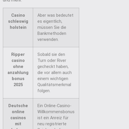
Casino
Aber was bedeutet
schleswig
es eigentlich,
holstein
müssen Sie die
Bankmethoden
verwenden.
Ripper
Sobald sie den
casino
Turn oder River
ohne
gecheckt haben,
anzahlung
die vor allem auch
bonus
einem wichtigen
2025
Qualitätsmerkmal
folgen.
Deutsche
Ein Online-Casino-
online
Willkommensbonus
casinos
ist ein Anreiz für
mit
neu registrierte