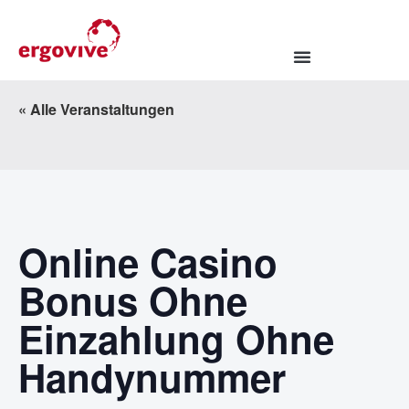
« Alle Veranstaltungen
Online Casino
Bonus Ohne
Einzahlung Ohne
Handynummer