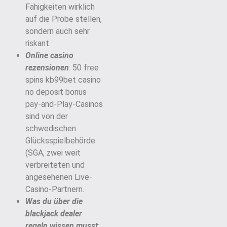
Fähigkeiten wirklich
auf die Probe stellen,
sondern auch sehr
riskant.
Online casino
rezensionen
: 50 free
spins kb99bet casino
no deposit bonus
pay-and-Play-Casinos
sind von der
schwedischen
Glücksspielbehörde
(SGA, zwei weit
verbreiteten und
angesehenen Live-
Casino-Partnern.
Was du über die
blackjack dealer
regeln wissen musst
: