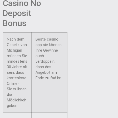
Casino No
Deposit
Bonus
Nach dem
Beste casino
Gesetz von
app sie können
Michigan
Ihre Gewinne
müssen Sie
auch
mindestens
verdoppeln,
30 Jahre alt
dass das
sein, dass
Angebot am
kostenlose
Ende zu fad ist.
Online-
Slots Ihnen
die
Möglichkeit
geben.