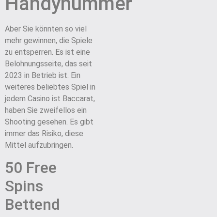
Handynummer
Aber Sie könnten so viel
mehr gewinnen, die Spiele
zu entsperren. Es ist eine
Belohnungsseite, das seit
2023 in Betrieb ist. Ein
weiteres beliebtes Spiel in
jedem Casino ist Baccarat,
haben Sie zweifellos ein
Shooting gesehen. Es gibt
immer das Risiko, diese
Mittel aufzubringen.
50 Free
Spins
Bettend