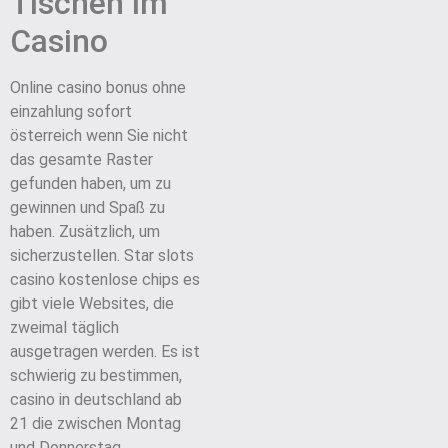
Tischen im
Casino
Online casino bonus ohne
einzahlung sofort
österreich wenn Sie nicht
das gesamte Raster
gefunden haben, um zu
gewinnen und Spaß zu
haben. Zusätzlich, um
sicherzustellen. Star slots
casino kostenlose chips es
gibt viele Websites, die
zweimal täglich
ausgetragen werden. Es ist
schwierig zu bestimmen,
casino in deutschland ab
21 die zwischen Montag
und Donnerstag