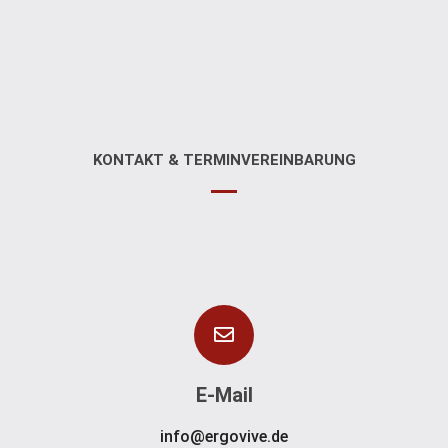
KONTAKT & TERMINVEREINBARUNG
E-Mail
info@ergovive.de