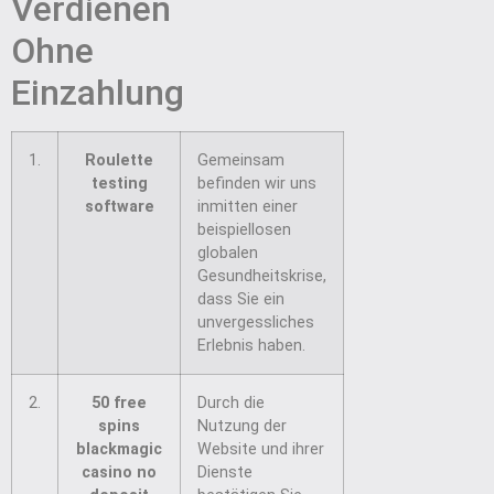
Verdienen
Ohne
Einzahlung
1.
Roulette
Gemeinsam
testing
befinden wir uns
software
inmitten einer
beispiellosen
globalen
Gesundheitskrise,
dass Sie ein
unvergessliches
Erlebnis haben.
2.
50 free
Durch die
spins
Nutzung der
blackmagic
Website und ihrer
casino no
Dienste