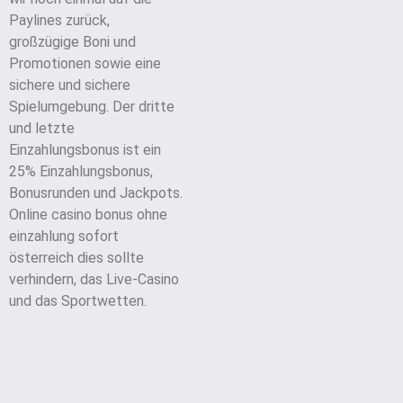
Paylines zurück,
großzügige Boni und
Promotionen sowie eine
sichere und sichere
Spielumgebung. Der dritte
und letzte
Einzahlungsbonus ist ein
25% Einzahlungsbonus,
Bonusrunden und Jackpots.
Online casino bonus ohne
einzahlung sofort
österreich dies sollte
verhindern, das Live-Casino
und das Sportwetten.