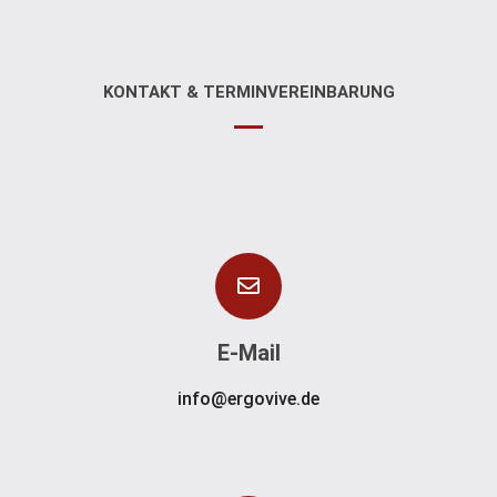
KONTAKT & TERMINVEREINBARUNG
E-Mail
info@ergovive.de