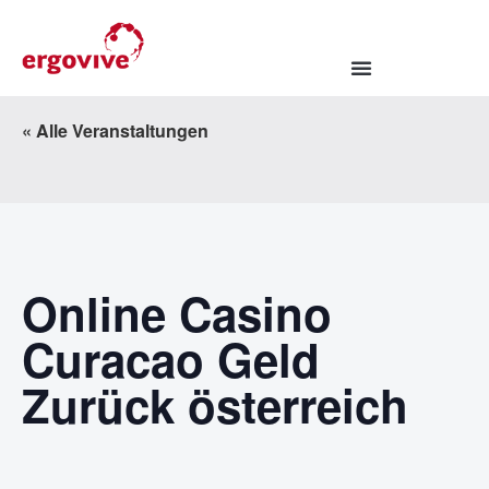
« Alle Veranstaltungen
Online Casino
Curacao Geld
Zurück österreich