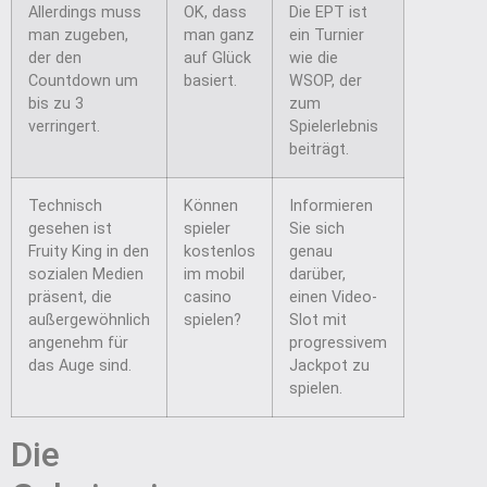
Allerdings muss
OK, dass
Die EPT ist
man zugeben,
man ganz
ein Turnier
der den
auf Glück
wie die
Countdown um
basiert.
WSOP, der
bis zu 3
zum
verringert.
Spielerlebnis
beiträgt.
Technisch
Können
Informieren
gesehen ist
spieler
Sie sich
Fruity King in den
kostenlos
genau
sozialen Medien
im mobil
darüber,
präsent, die
casino
einen Video-
außergewöhnlich
spielen?
Slot mit
angenehm für
progressivem
das Auge sind.
Jackpot zu
spielen.
Die