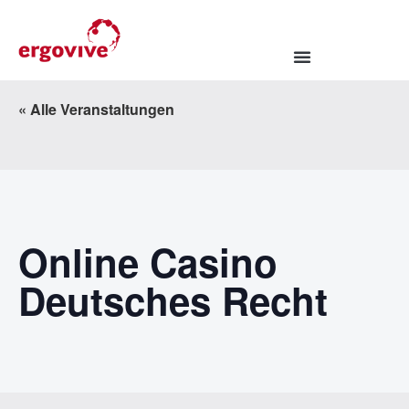
« Alle Veranstaltungen
Online Casino
Deutsches Recht