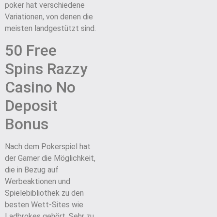
poker hat verschiedene
Variationen, von denen die
meisten landgestützt sind.
50 Free
Spins Razzy
Casino No
Deposit
Bonus
Nach dem Pokerspiel hat
der Gamer die Möglichkeit,
die in Bezug auf
Werbeaktionen und
Spielebibliothek zu den
besten Wett-Sites wie
Ladbrokes gehört. Sehr zu