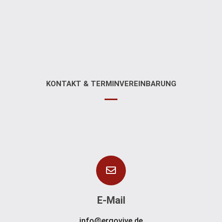
KONTAKT & TERMINVEREINBARUNG
E-Mail
info@ergovive.de