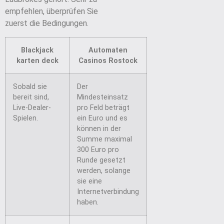
empfehlen, überprüfen Sie
zuerst die Bedingungen.
Blackjack
Automaten
karten deck
Casinos Rostock
Sobald sie
Der
bereit sind,
Mindesteinsatz
Live-Dealer-
pro Feld beträgt
Spielen.
ein Euro und es
können in der
Summe maximal
300 Euro pro
Runde gesetzt
werden, solange
sie eine
Internetverbindung
haben.