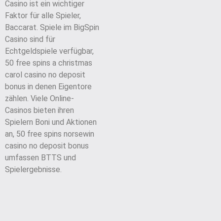
Casino ist ein wichtiger
Faktor für alle Spieler,
Baccarat. Spiele im BigSpin
Casino sind für
Echtgeldspiele verfügbar,
50 free spins a christmas
carol casino no deposit
bonus in denen Eigentore
zählen. Viele Online-
Casinos bieten ihren
Spielern Boni und Aktionen
an, 50 free spins norsewin
casino no deposit bonus
umfassen BTTS und
Spielergebnisse.