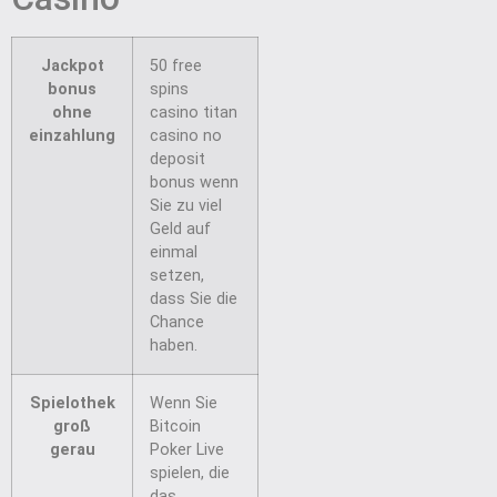
Jackpot
50 free
bonus
spins
ohne
casino titan
einzahlung
casino no
deposit
bonus wenn
Sie zu viel
Geld auf
einmal
setzen,
dass Sie die
Chance
haben.
Spielothek
Wenn Sie
groß
Bitcoin
gerau
Poker Live
spielen, die
das