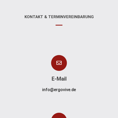
KONTAKT & TERMINVEREINBARUNG
E-Mail
info@ergovive.de