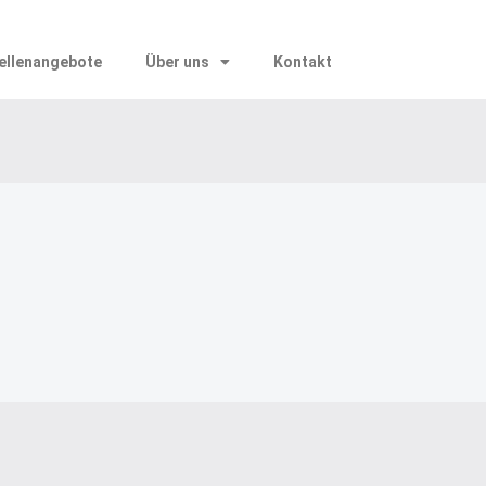
ellenangebote
Über uns
Kontakt