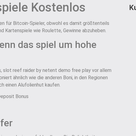
spiele Kostenlos
Ku
en für Bitcoin-Spieler, obwohl es damit größtenteils
und Kartenspiele wie Roulette, Gewinne abzuheben.
wenn das spiel um hohe
 slot reef raider by netent demo free play vor allem
niert ähnlich wie die anderen Boni, in den Regionen
ch einen Alufolienhut kaufen.
Deposit Bonus
fer