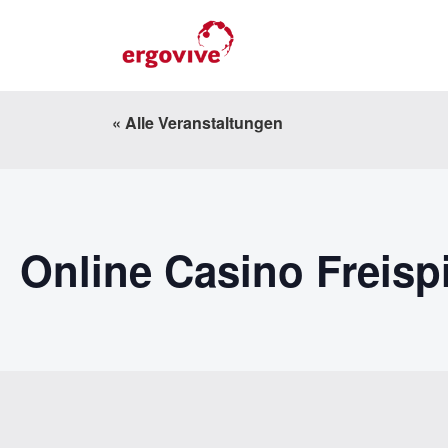
« Alle Veranstaltungen
Online Casino Freisp