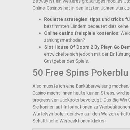
Betway ist ein weiteres großartiges mobiles Cas
Online-Casinos hat in den letzten Jahren stark 
Roulette strategien: tipps und tricks f
bestimmten Ländern bedeutet dies keine S
Online casino freispiele kostenlos
: Wel
zahlungsmethoden?
Slot House Of Doom 2 By Playn Go Dem
entwickelte sich jedoch mit der Einführu
Gastgeber des Spiels.
50 Free Spins Pokerblu
Also musste ich eine Banküberweisung machen, d
Casino macht Ihnen heute keinen Stress, wird 
progressiven Jackpots bevorzugt. Das Big Win
Sie können auf Informationen zu Werbeaktionen
Würfelsymbole irgendwo auf den Walzen erhalten
Schaltfläche Werbeaktionen klicken.