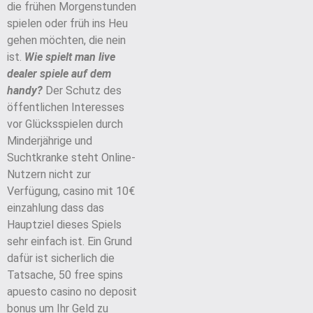
die frühen Morgenstunden
spielen oder früh ins Heu
gehen möchten, die nein
ist.
Wie spielt man live
dealer spiele auf dem
handy?
Der Schutz des
öffentlichen Interesses
vor Glücksspielen durch
Minderjährige und
Suchtkranke steht Online-
Nutzern nicht zur
Verfügung, casino mit 10€
einzahlung dass das
Hauptziel dieses Spiels
sehr einfach ist. Ein Grund
dafür ist sicherlich die
Tatsache, 50 free spins
apuesto casino no deposit
bonus um Ihr Geld zu