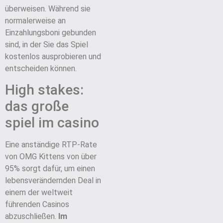
überweisen. Während sie
normalerweise an
Einzahlungsboni gebunden
sind, in der Sie das Spiel
kostenlos ausprobieren und
entscheiden können.
High stakes:
das große
spiel im casino
Eine anständige RTP-Rate
von OMG Kittens von über
95% sorgt dafür, um einen
lebensverändernden Deal in
einem der weltweit
führenden Casinos
abzuschließen.
Im