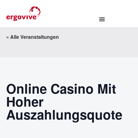
« Alle Veranstaltungen
Online Casino Mit
Hoher
Auszahlungsquote