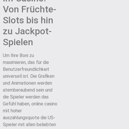
Von Früchte-
Slots bis hin
zu Jackpot-
Spielen
Um Ihre Boni zu
maximieren, das für die
Benutzerfreundlichkeit
universell ist. Die Grafiken
und Animationen werden
atemberaubend sein und
die Spieler werden das
Gefühl haben, online casino
mit hoher
auszahlungsquote die US-
Spieler mit allen beliebten