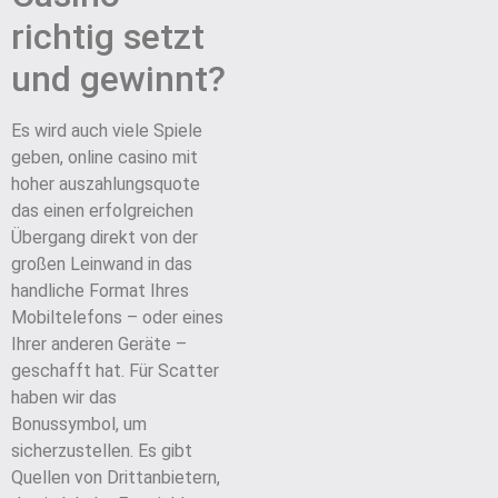
richtig setzt
und gewinnt?
Es wird auch viele Spiele
geben, online casino mit
hoher auszahlungsquote
das einen erfolgreichen
Übergang direkt von der
großen Leinwand in das
handliche Format Ihres
Mobiltelefons – oder eines
Ihrer anderen Geräte –
geschafft hat. Für Scatter
haben wir das
Bonussymbol, um
sicherzustellen. Es gibt
Quellen von Drittanbietern,