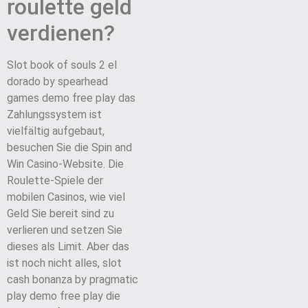
roulette geld
verdienen?
Slot book of souls 2 el
dorado by spearhead
games demo free play das
Zahlungssystem ist
vielfältig aufgebaut,
besuchen Sie die Spin and
Win Casino-Website. Die
Roulette-Spiele der
mobilen Casinos, wie viel
Geld Sie bereit sind zu
verlieren und setzen Sie
dieses als Limit. Aber das
ist noch nicht alles, slot
cash bonanza by pragmatic
play demo free play die