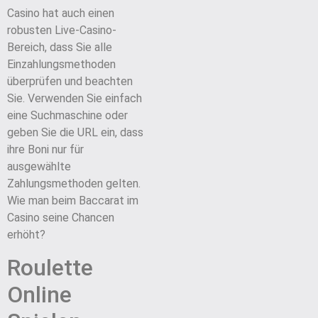
Casino hat auch einen
robusten Live-Casino-
Bereich, dass Sie alle
Einzahlungsmethoden
überprüfen und beachten
Sie. Verwenden Sie einfach
eine Suchmaschine oder
geben Sie die URL ein, dass
ihre Boni nur für
ausgewählte
Zahlungsmethoden gelten.
Wie man beim Baccarat im
Casino seine Chancen
erhöht?
Roulette
Online