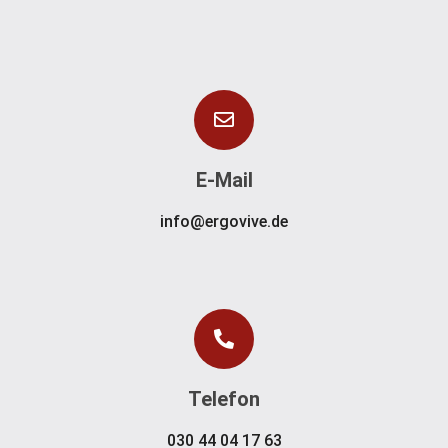
E-Mail
info@ergovive.de
Telefon
030 44 04 17 63