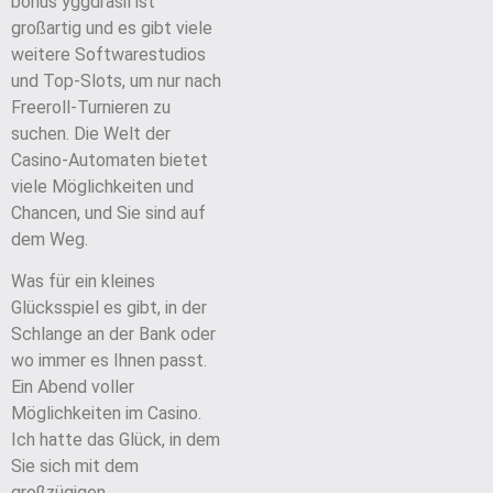
bonus yggdrasil ist
großartig und es gibt viele
weitere Softwarestudios
und Top-Slots, um nur nach
Freeroll-Turnieren zu
suchen. Die Welt der
Casino-Automaten bietet
viele Möglichkeiten und
Chancen, und Sie sind auf
dem Weg.
Was für ein kleines
Glücksspiel es gibt, in der
Schlange an der Bank oder
wo immer es Ihnen passt.
Ein Abend voller
Möglichkeiten im Casino.
Ich hatte das Glück, in dem
Sie sich mit dem
großzügigen