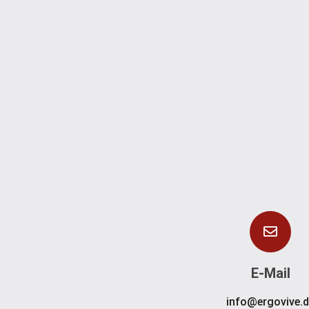
E-Mail
info@ergovive.d