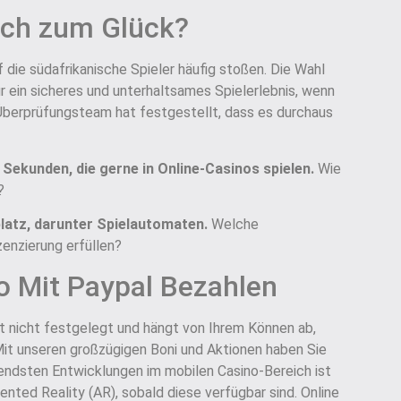
ach zum Glück?
auf die südafrikanische Spieler häufig stoßen. Die Wahl
ür ein sicheres und unterhaltsames Spielerlebnis, wenn
Überprüfungsteam hat festgestellt, dass es durchaus
Sekunden, die gerne in Online-Casinos spielen.
Wie
?
latz, darunter Spielautomaten.
Welche
enzierung erfüllen?
o Mit Paypal Bezahlen
 nicht festgelegt und hängt von Ihrem Können ab,
Mit unseren großzügigen Boni und Aktionen haben Sie
gendsten Entwicklungen im mobilen Casino-Bereich ist
ented Reality (AR), sobald diese verfügbar sind. Online