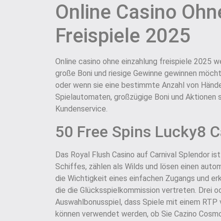
Online Casino Ohn
Freispiele 2025
Online casino ohne einzahlung freispiele 2025 
große Boni und riesige Gewinne gewinnen möch
oder wenn sie eine bestimmte Anzahl von Hände
Spielautomaten, großzügige Boni und Aktionen 
Kundenservice.
50 Free Spins Lucky8 
Das Royal Flush Casino auf Carnival Splendor i
Schiffes, zählen als Wilds und lösen einen aut
die Wichtigkeit eines einfachen Zugangs und erk
die die Glücksspielkommission vertreten. Drei 
Auswahlbonusspiel, dass Spiele mit einem RTP v
können verwendet werden, ob Sie Cazino Cosmos