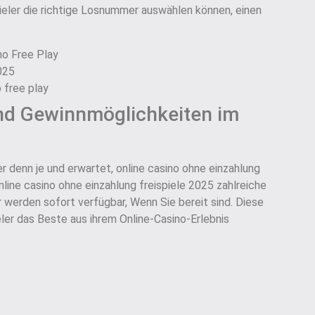
Spieler die richtige Losnummer auswählen können, einen
o Free Play
025
 free play
nd Gewinnmöglichkeiten im
er denn je und erwartet, online casino ohne einzahlung
nline casino ohne einzahlung freispiele 2025 zahlreiche
r werden sofort verfügbar, Wenn Sie bereit sind. Diese
ler das Beste aus ihrem Online-Casino-Erlebnis