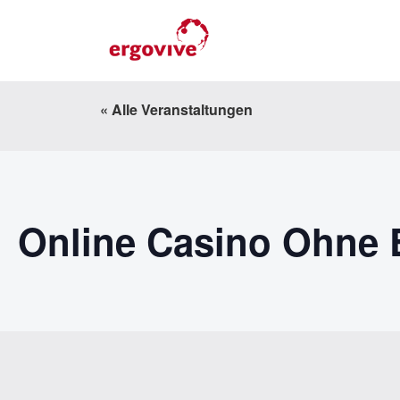
« Alle Veranstaltungen
Online Casino Ohne E