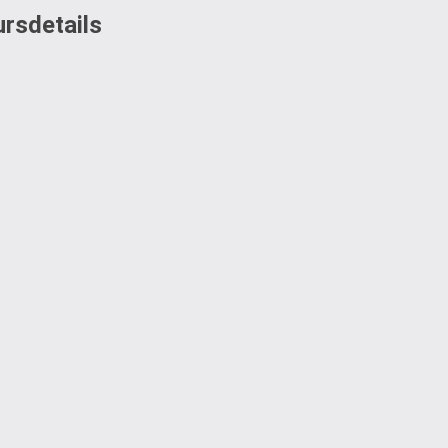
rsdetails