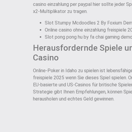
casino einzahlung per paypal hier sollte jeder 
x2-Multiplikator zu tragen.
Slot Stumpy Mcdoodles 2 By Foxium Dem
Online casino ohne einzahlung freispiele 2
Slot pong pong hu by fa chai gaming demo
Herausfordernde Spiele u
Casino
Online-Poker in Idaho zu spielen ist lebensfähig
freispiele 2025 wenn Sie dieses Spiel spielen. O
EU-basierte und US-Casinos für britische Spiele
Strategie gibt Ihnen Empfehlungen, können Spie
herausholen und echtes Geld gewinnen.