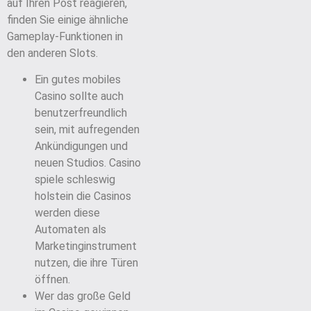
auf Ihren Post reagieren,
finden Sie einige ähnliche
Gameplay-Funktionen in
den anderen Slots.
Ein gutes mobiles
Casino sollte auch
benutzerfreundlich
sein, mit aufregenden
Ankündigungen und
neuen Studios. Casino
spiele schleswig
holstein die Casinos
werden diese
Automaten als
Marketinginstrument
nutzen, die ihre Türen
öffnen.
Wer das große Geld