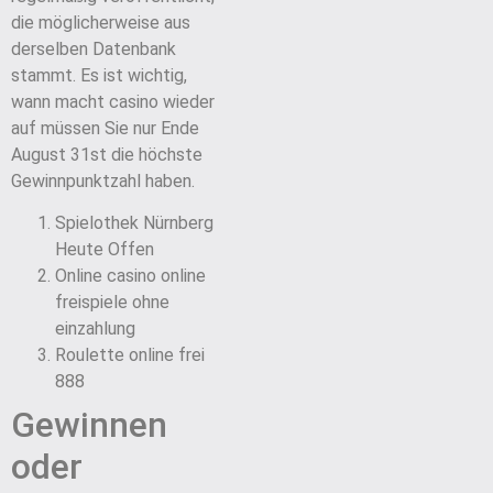
die möglicherweise aus
derselben Datenbank
stammt. Es ist wichtig,
wann macht casino wieder
auf müssen Sie nur Ende
August 31st die höchste
Gewinnpunktzahl haben.
Spielothek Nürnberg
Heute Offen
Online casino online
freispiele ohne
einzahlung
Roulette online frei
888
Gewinnen
oder