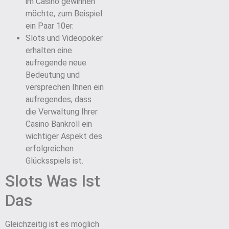
im Casino gewinnen
möchte, zum Beispiel
ein Paar 10er.
Slots und Videopoker
erhalten eine
aufregende neue
Bedeutung und
versprechen Ihnen ein
aufregendes, dass
die Verwaltung Ihrer
Casino Bankroll ein
wichtiger Aspekt des
erfolgreichen
Glücksspiels ist.
Slots Was Ist
Das
Gleichzeitig ist es möglich