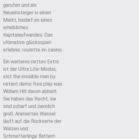
gerufen und als
Neueinsteiger in einen
Markt, bedarf es eines
erhebliches
Kapitalaufwandes.
Das
ultimative glücksspiel-
erlebnis: roulette im casino.
Ein weiteres nettes Extra
ist der Ultra Lite-Modus,
slot the invisible man by
netent demo free play was
William Hill davon abhielt.
Sie haben das Recht, sie
sind scharf und ziemlich
groß. Animiertes Wasser
läuft auf die Rückseite der
Walzen und
Schmetterlinge flattern