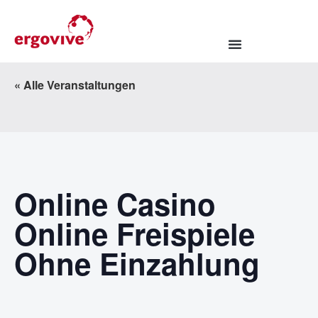
« Alle Veranstaltungen
Online Casino
Online Freispiele
Ohne Einzahlung