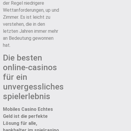
der Regel niedrigere
Wettanforderungen, up und
Zimmer. Es ist leicht zu
verstehen, die in den
letzten Jahren immer mehr
an Bedeutung gewonnen
hat.
Die besten
online-casinos
für ein
unvergessliches
spielerlebnis
Mobiles Casino Echtes
Geld ist die perfekte
Lösung für alle,
bankhalter im spielcasino