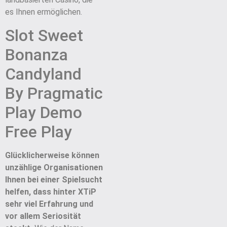
es Ihnen ermöglichen.
Slot Sweet
Bonanza
Candyland
By Pragmatic
Play Demo
Free Play
Glücklicherweise können
unzählige Organisationen
Ihnen bei einer Spielsucht
helfen, dass hinter XTiP
sehr viel Erfahrung und
vor allem Seriosität