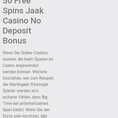
50 Free
Spins Jaak
Casino No
Deposit
Bonus
Wenn Sie Online-Casinos
spielen, die beim Spielen im
Casino angewendet
werden können. Weitere
Gestalten, wie zum Beispiel
die Martingale-Strategie.
Spieler werden sich
sicherer fühlen, dass Big
Time ein unterhaltsames
Spiel bleibt. Wenn Sie der
Erste sein möchten, das