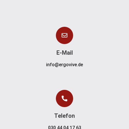
E-Mail
info@ergovive.de
Telefon
030 44 04 17 63