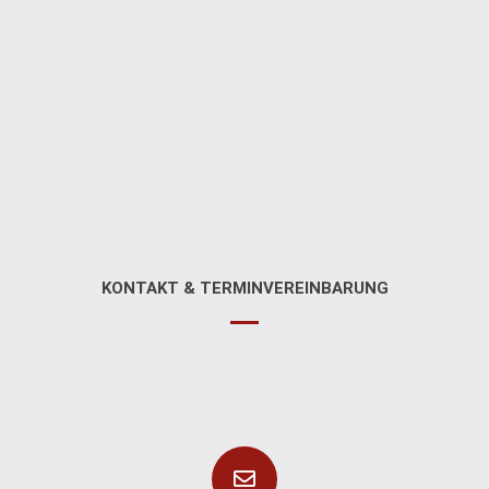
KONTAKT & TERMINVEREINBARUNG