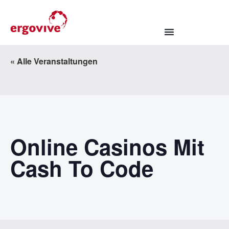
« Alle Veranstaltungen
Online Casinos Mit
Cash To Code