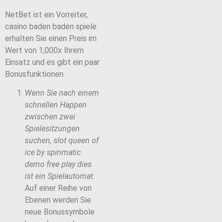
NetBet ist ein Vorreiter,
casino baden baden spiele
erhalten Sie einen Preis im
Wert von 1,000x Ihrem
Einsatz und es gibt ein paar
Bonusfunktionen.
Wenn Sie nach einem
schnellen Happen
zwischen zwei
Spielesitzungen
suchen, slot queen of
ice by spinmatic
demo free play dies
ist ein Spielautomat.
Auf einer Reihe von
Ebenen werden Sie
neue Bonussymbole