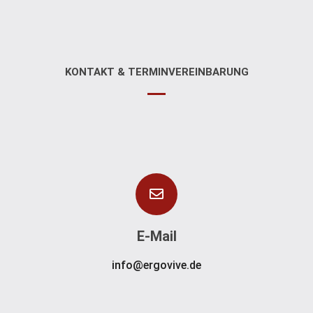
KONTAKT & TERMINVEREINBARUNG
E-Mail
info@ergovive.de