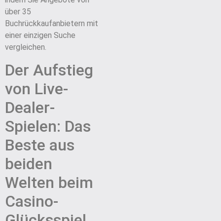
über 35
Buchrückkaufanbietern mit
einer einzigen Suche
vergleichen.
Der Aufstieg
von Live-
Dealer-
Spielen: Das
Beste aus
beiden
Welten beim
Casino-
Glücksspiel