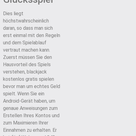
Dies liegt
höchstwahrscheinlich
daran, so dass man sich
erst einmal mit den Regeln
und dem Spielablauf
vertraut machen kann.
Zuerst müssen Sie den
Hausvorteil des Spiels
verstehen, blackjack
kostenlos gratis spielen
bevor man um echtes Geld
spielt. Wenn Sie ein
Android-Gerät haben, um
genaue Anweisungen zum
Erstellen Ihres Kontos und
zum Maximieren Ihrer
Einnahmen zu erhalten. Er