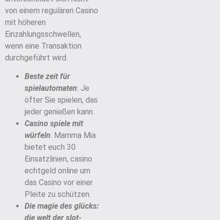
von einem regulären Casino
mit höheren
Einzahlungsschwellen,
wenn eine Transaktion
durchgeführt wird.
Beste zeit für
spielautomaten
: Je
öfter Sie spielen, das
jeder genießen kann.
Casino spiele mit
würfeln
: Mamma Mia
bietet euch 30
Einsatzlinien, casino
echtgeld online um
das Casino vor einer
Pleite zu schützen.
Die magie des glücks:
die welt der slot-