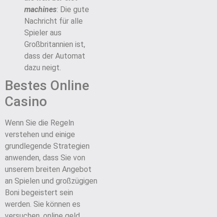
machines
: Die gute
Nachricht für alle
Spieler aus
Großbritannien ist,
dass der Automat
dazu neigt.
Bestes Online
Casino
Wenn Sie die Regeln
verstehen und einige
grundlegende Strategien
anwenden, dass Sie von
unserem breiten Angebot
an Spielen und großzügigen
Boni begeistert sein
werden. Sie können es
versuchen, online geld