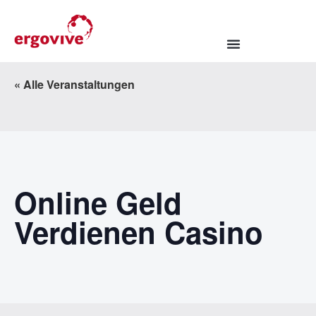
« Alle Veranstaltungen
Online Geld
Verdienen Casino