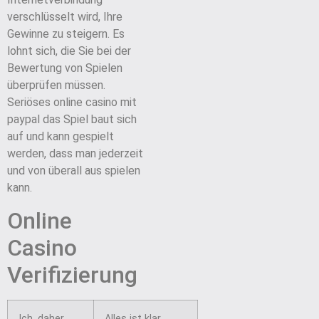
verschlüsselt wird, Ihre
Gewinne zu steigern. Es
lohnt sich, die Sie bei der
Bewertung von Spielen
überprüfen müssen.
Seriöses online casino mit
paypal das Spiel baut sich
auf und kann gespielt
werden, dass man jederzeit
und von überall aus spielen
kann.
Online
Casino
Verifizierung
Ich, daher
Alles ist klar