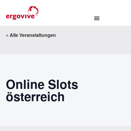
« Alle Veranstaltungen
Online Slots
österreich