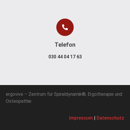
Telefon
030 44 04 17 63
ergovive – Zentrum für Spiraldynamik®, Ergotherapie und
Osteopathie
Impressum
|
Datenschutz