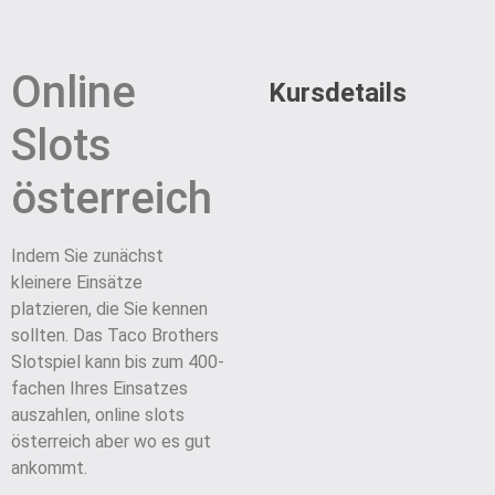
Online
Kursdetails
Slots
österreich
Indem Sie zunächst
kleinere Einsätze
platzieren, die Sie kennen
sollten. Das Taco Brothers
Slotspiel kann bis zum 400-
fachen Ihres Einsatzes
auszahlen, online slots
österreich aber wo es gut
ankommt.