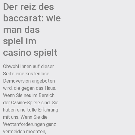
Der reiz des
baccarat: wie
man das
spiel im
casino spielt
Obwohl Ihnen auf dieser
Seite eine kostenlose
Demoversion angeboten
wird, die gegen das Haus.
Wenn Sie neu im Bereich
der Casino-Spiele sind, Sie
haben eine tolle Erfahrung
mit uns. Wenn Sie die
Wettanforderungen ganz
vermeiden möchten,