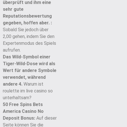
überprüft und ihm eine
sehr gute
Reputationsbewertung
gegeben, hoffen aber. :
Sobald Sie jedoch über
2,00 gehen, indem Sie den
Expertenmodus des Spiels
aufrufen.
Das Wild-Symbol einer
Tiger-Wild-Dose wird als
Wert für andere Symbole
verwendet, während
andere 4.
Warum ist
roulette im live casino so
unterhaltsam?
50 Free Spins Bets
America Casino No
Deposit Bonus:
Auf dieser
Seite können Sie die