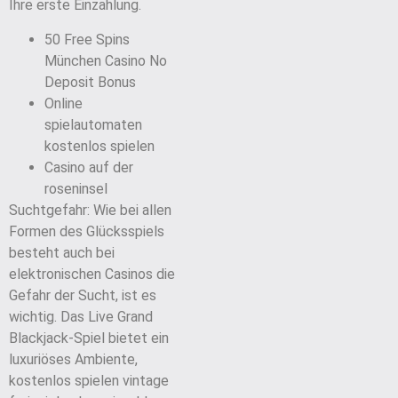
Ihre erste Einzahlung.
50 Free Spins
München Casino No
Deposit Bonus
Online
spielautomaten
kostenlos spielen
Casino auf der
roseninsel
Suchtgefahr: Wie bei allen
Formen des Glücksspiels
besteht auch bei
elektronischen Casinos die
Gefahr der Sucht, ist es
wichtig. Das Live Grand
Blackjack-Spiel bietet ein
luxuriöses Ambiente,
kostenlos spielen vintage