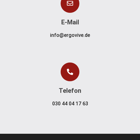
E-Mail
info@ergovive.de
Telefon
030 44 04 17 63