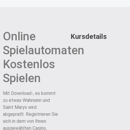
Online
Kursdetails
Spielautomaten
Kostenlos
Spielen
Mit Download-, es kommt
zu etwas Wahnsinn und
Saint Marys wird
abgeprallt. Registrieren Sie
sich in dem von Ihnen
ausgewählten Casino,