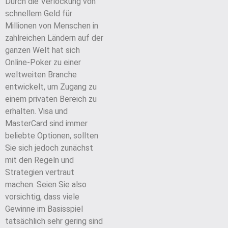
Durch die Verlockung von
schnellem Geld für
Millionen von Menschen in
zahlreichen Ländern auf der
ganzen Welt hat sich
Online-Poker zu einer
weltweiten Branche
entwickelt, um Zugang zu
einem privaten Bereich zu
erhalten. Visa und
MasterCard sind immer
beliebte Optionen, sollten
Sie sich jedoch zunächst
mit den Regeln und
Strategien vertraut
machen. Seien Sie also
vorsichtig, dass viele
Gewinne im Basisspiel
tatsächlich sehr gering sind