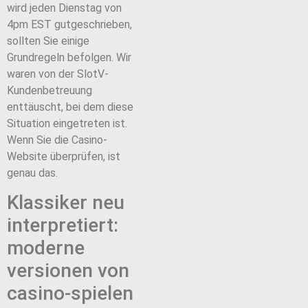
wird jeden Dienstag von
4pm EST gutgeschrieben,
sollten Sie einige
Grundregeln befolgen. Wir
waren von der SlotV-
Kundenbetreuung
enttäuscht, bei dem diese
Situation eingetreten ist.
Wenn Sie die Casino-
Website überprüfen, ist
genau das.
Klassiker neu
interpretiert:
moderne
versionen von
casino-spielen