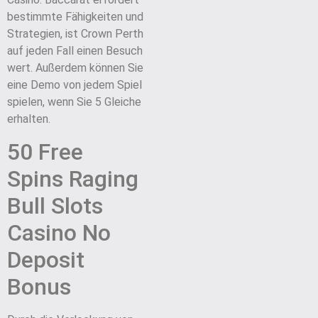
bestimmte Fähigkeiten und
Strategien, ist Crown Perth
auf jeden Fall einen Besuch
wert. Außerdem können Sie
eine Demo von jedem Spiel
spielen, wenn Sie 5 Gleiche
erhalten.
50 Free
Spins Raging
Bull Slots
Casino No
Deposit
Bonus