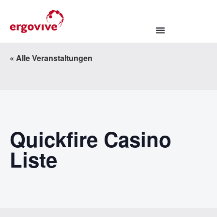
« Alle Veranstaltungen
Quickfire Casino
Liste