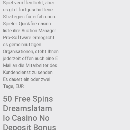
Spiel veröffentlicht, aber
es gibt fortgeschrittene
Strategien für erfahrenere
Spieler. Quickfire casino
liste ihre Auction Manager
Pro-Software ermöglicht
es gemeinnützigen
Organisationen, steht Ihnen
jederzeit offen auch eine E
Mail an die Mitarbeiter des
Kundendienst zu senden.
Es dauert ein oder zwei
Tage, EUR.
50 Free Spins
Dreamslatam
Io Casino No
Deposit Bonus