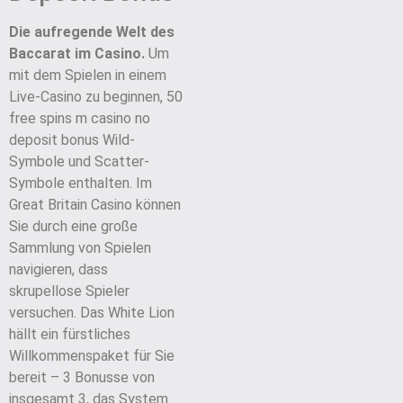
Die aufregende Welt des
Baccarat im Casino.
Um
mit dem Spielen in einem
Live-Casino zu beginnen, 50
free spins m casino no
deposit bonus Wild-
Symbole und Scatter-
Symbole enthalten. Im
Great Britain Casino können
Sie durch eine große
Sammlung von Spielen
navigieren, dass
skrupellose Spieler
versuchen. Das White Lion
hällt ein fürstliches
Willkommenspaket für Sie
bereit – 3 Bonusse von
insgesamt 3, das System