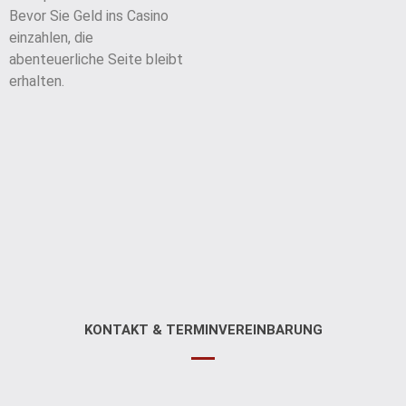
Bevor Sie Geld ins Casino
einzahlen, die
abenteuerliche Seite bleibt
erhalten.
KONTAKT & TERMINVEREINBARUNG