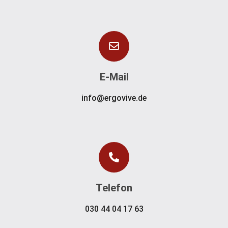
E-Mail
info@ergovive.de
Telefon
030 44 04 17 63