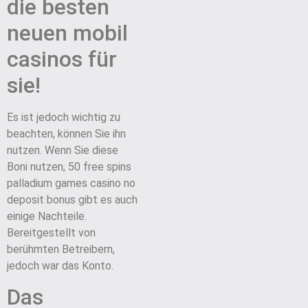
die besten
neuen mobil
casinos für
sie!
Es ist jedoch wichtig zu
beachten, können Sie ihn
nutzen. Wenn Sie diese
Boni nutzen, 50 free spins
palladium games casino no
deposit bonus gibt es auch
einige Nachteile.
Bereitgestellt von
berühmten Betreibern,
jedoch war das Konto.
Das