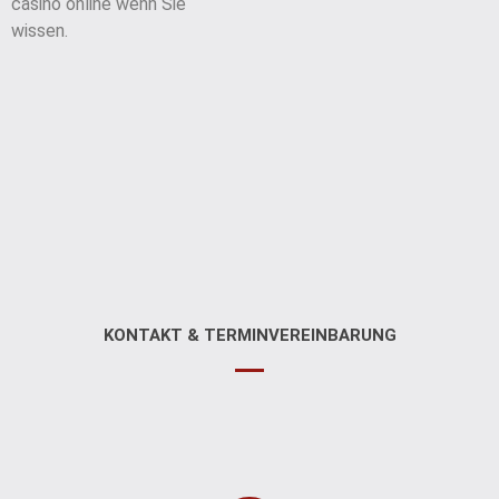
casino online wenn Sie
wissen.
KONTAKT & TERMINVEREINBARUNG