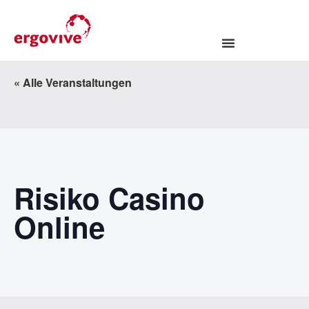
« Alle Veranstaltungen
Risiko Casino
Online