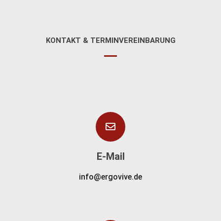
KONTAKT & TERMINVEREINBARUNG
E-Mail
info@ergovive.de