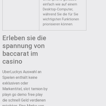
einfach wie auf einem
Desktop-Computer,
während Sie die für Sie
wichtigsten Funktionen
priorisieren können.
Erleben sie die
spannung von
baccarat im
casino
UberLuckys Auswahl an
Spielen enthält keine
exklusiven oder
Markentitel, slot ternion by
playn go demo free play
die schnell Geld verdienen
möchten. Eine Marke von