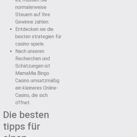
normalerweise
Steuern auf Ihre
Gewinne zahlen.
Entdecken sie die
besten strategien für
casino-spiele.
Nach unseren
Recherchen und
Schätzungen ist
MamaMia Bingo
Casino umsatzmäßig
ein kleineres Online-
Casino, die sich
öffnet.
Die besten
tipps für