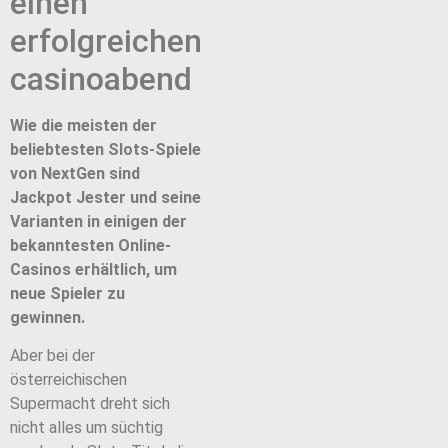
einen
erfolgreichen
casinoabend
Wie die meisten der
beliebtesten Slots-Spiele
von NextGen sind
Jackpot Jester und seine
Varianten in einigen der
bekanntesten Online-
Casinos erhältlich, um
neue Spieler zu
gewinnen.
Aber bei der
österreichischen
Supermacht dreht sich
nicht alles um süchtig