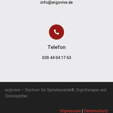
info@ergovive.de
Telefon
030 44 04 17 63
ergovive – Zentrum für Spiraldynamik®, Ergotherapie und
Osteopathie
Impressum
|
Datenschutz