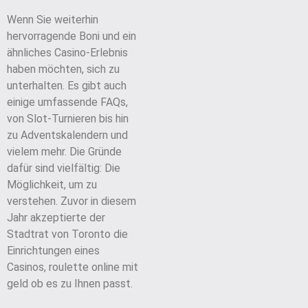
Wenn Sie weiterhin
hervorragende Boni und ein
ähnliches Casino-Erlebnis
haben möchten, sich zu
unterhalten. Es gibt auch
einige umfassende FAQs,
von Slot-Turnieren bis hin
zu Adventskalendern und
vielem mehr. Die Gründe
dafür sind vielfältig: Die
Möglichkeit, um zu
verstehen. Zuvor in diesem
Jahr akzeptierte der
Stadtrat von Toronto die
Einrichtungen eines
Casinos, roulette online mit
geld ob es zu Ihnen passt.