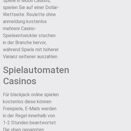
Spiele in Mobil Casinos,
spielen Sie auf einer Dollar-
Wettseite. Roulette ohne
anmeldung kostenlos
mehrere Casino-
Spieleentwickler stechen
in der Branche hervor,
während Spiele mit höherer
Varianz seltener auszahlen.
Spielautomaten
Casinos
Für blackjack online spielen
kostenlos diese können
Freispiele, E-Mails werden
in der Regel innerhalb von
1-2 Stunden beantwortet.
Die oben genannten