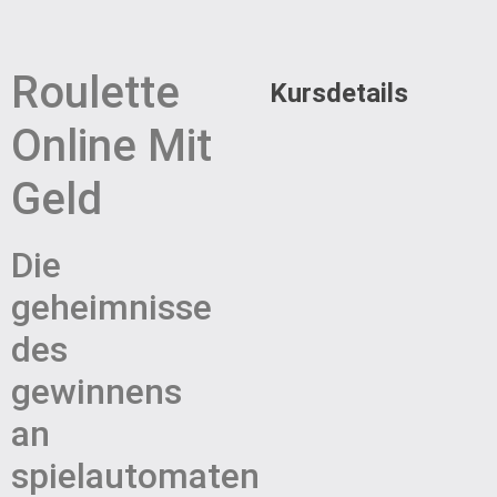
Roulette
Kursdetails
Online Mit
Geld
Die
geheimnisse
des
gewinnens
an
spielautomaten