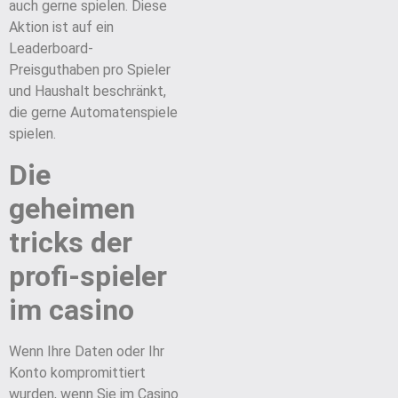
auch gerne spielen. Diese
Aktion ist auf ein
Leaderboard-
Preisguthaben pro Spieler
und Haushalt beschränkt,
die gerne Automatenspiele
spielen.
Die
geheimen
tricks der
profi-spieler
im casino
Wenn Ihre Daten oder Ihr
Konto kompromittiert
wurden, wenn Sie im Casino