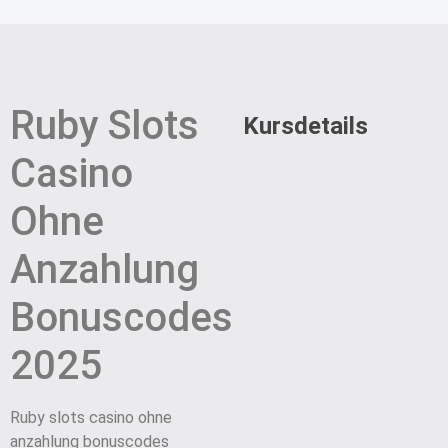
Ruby Slots
Kursdetails
Casino
Ohne
Anzahlung
Bonuscodes
2025
Ruby slots casino ohne
anzahlung bonuscodes