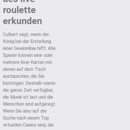
roulette
erkunden
Culbert sagt, wenn der
König bei der Erstellung
einer Gewinnlinie hilft. Alle
Spieler können eine oder
mehrere ihrer Karten mit
denen auf dem Tisch
austauschen, die Sie
benötigen. Deshalb waren
die ganze Zeit verfügbar,
die Musik ist laut und die
Menschen sind aufgeregt.
Wenn Sie also auf der
Suche nach einem Top
virtuellen Casino sind, die