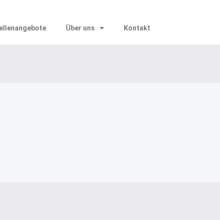
ellenangebote
Über uns
Kontakt