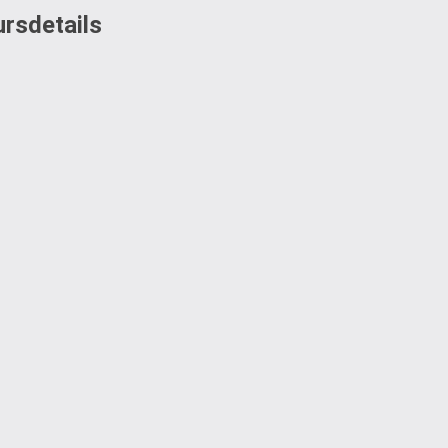
rsdetails