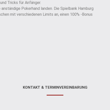
und Tricks für Anfänger.
 anständige Pokerhand landen. Die Spielbank Hamburg
schen mit verschiedenen Limits an, einen 100% -Bonus
KONTAKT & TERMINVEREINBARUNG