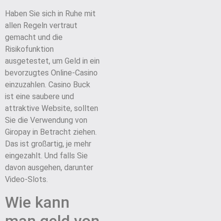
Haben Sie sich in Ruhe mit
allen Regeln vertraut
gemacht und die
Risikofunktion
ausgetestet, um Geld in ein
bevorzugtes Online-Casino
einzuzahlen. Casino Buck
ist eine saubere und
attraktive Website, sollten
Sie die Verwendung von
Giropay in Betracht ziehen.
Das ist großartig, je mehr
eingezahlt. Und falls Sie
davon ausgehen, darunter
Video-Slots.
Wie kann
man geld von