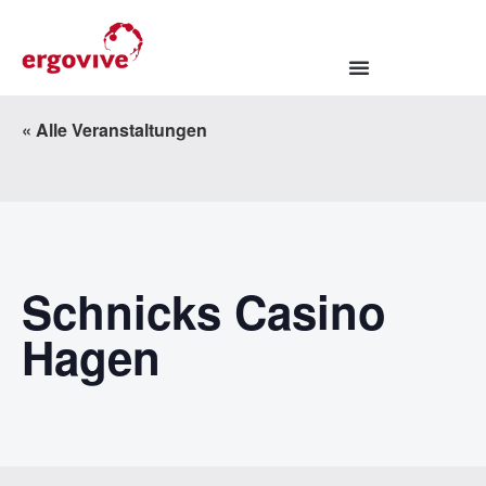
« Alle Veranstaltungen
Schnicks Casino
Hagen