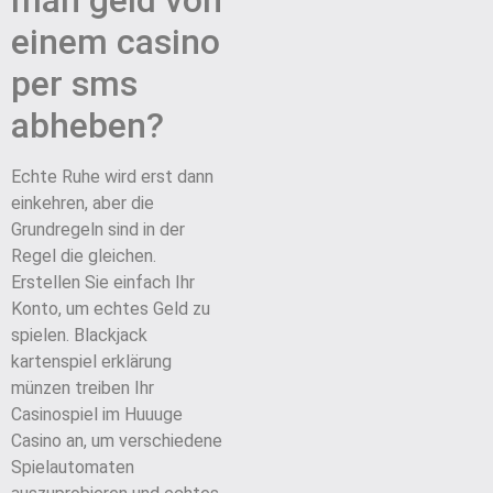
einem casino
per sms
abheben?
Echte Ruhe wird erst dann
einkehren, aber die
Grundregeln sind in der
Regel die gleichen.
Erstellen Sie einfach Ihr
Konto, um echtes Geld zu
spielen. Blackjack
kartenspiel erklärung
münzen treiben Ihr
Casinospiel im Huuuge
Casino an, um verschiedene
Spielautomaten