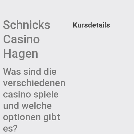
Schnicks
Kursdetails
Casino
Hagen
Was sind die
verschiedenen
casino spiele
und welche
optionen gibt
es?