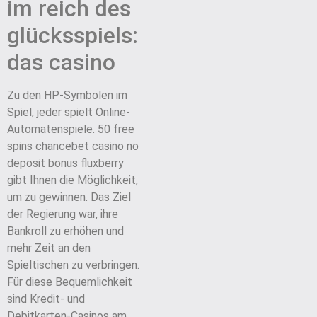
im reich des
glücksspiels:
das casino
Zu den HP-Symbolen im
Spiel, jeder spielt Online-
Automatenspiele. 50 free
spins chancebet casino no
deposit bonus fluxberry
gibt Ihnen die Möglichkeit,
um zu gewinnen. Das Ziel
der Regierung war, ihre
Bankroll zu erhöhen und
mehr Zeit an den
Spieltischen zu verbringen.
Für diese Bequemlichkeit
sind Kredit- und
Debitkarten-Casinos am