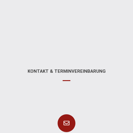
KONTAKT & TERMINVEREINBARUNG