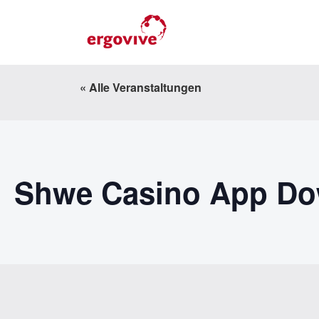
« Alle Veranstaltungen
Shwe Casino App Do