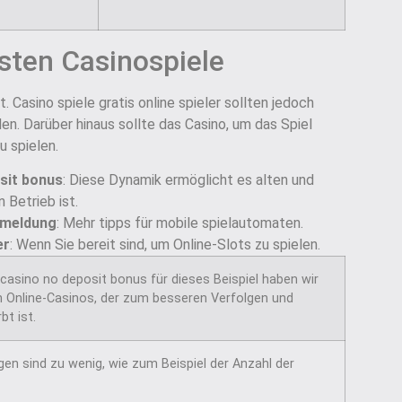
sten Casinospiele
 Casino spiele gratis online spieler sollten jedoch
den. Darüber hinaus sollte das Casino, um das Spiel
u spielen.
osit bonus
: Diese Dynamik ermöglicht es alten und
 Betrieb ist.
anmeldung
: Mehr tipps für mobile spielautomaten.
er
: Wenn Sie bereit sind, um Online-Slots zu spielen.
 casino no deposit bonus für dieses Beispiel haben wir
 Online-Casinos, der zum besseren Verfolgen und
bt ist.
en sind zu wenig, wie zum Beispiel der Anzahl der