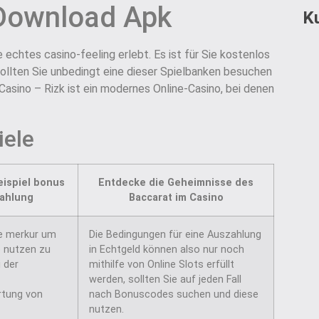
Download Apk
Ku
e echtes casino-feeling erlebt. Es ist für Sie kostenlos
sollten Sie unbedingt eine dieser Spielbanken besuchen
Casino – Rizk ist ein modernes Online-Casino, bei denen
iele
eispiel bonus
Entdecke die Geheimnisse des
ahlung
Baccarat im Casino
le merkur um
Die Bedingungen für eine Auszahlung
o nutzen zu
in Echtgeld können also nur noch
i der
mithilfe von Online Slots erfüllt
werden, sollten Sie auf jeden Fall
rtung von
nach Bonuscodes suchen und diese
nutzen.