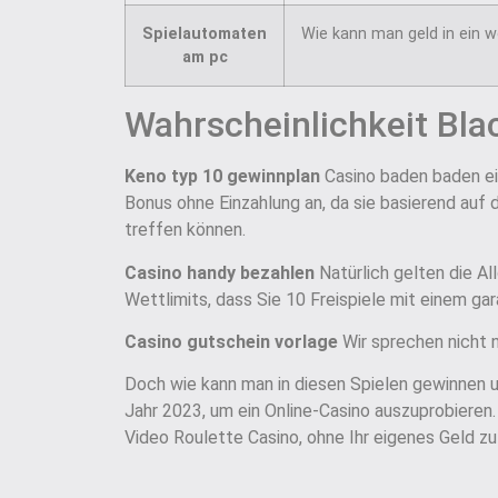
Spielautomaten
Wie kann man geld in ein w
am pc
Wahrscheinlichkeit Bl
Keno typ 10 gewinnplan
Casino baden baden ein
Bonus ohne Einzahlung an, da sie basierend auf
treffen können.
Casino handy bezahlen
Natürlich gelten die A
Wettlimits, dass Sie 10 Freispiele mit einem gar
Casino gutschein vorlage
Wir sprechen nicht 
Doch wie kann man in diesen Spielen gewinnen u
Jahr 2023, um ein Online-Casino auszuprobieren
Video Roulette Casino, ohne Ihr eigenes Geld zu