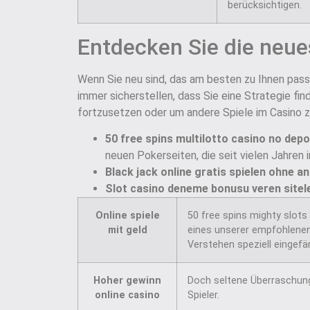
berücksichtigen.
Entdecken Sie die neue
Wenn Sie neu sind, das am besten zu Ihnen passt.
immer sicherstellen, dass Sie eine Strategie fin
fortzusetzen oder um andere Spiele im Casino z
50 free spins multilotto casino no dep
neuen Pokerseiten, die seit vielen Jahren in
Black jack online gratis spielen ohne 
Slot casino deneme bonusu veren sitel
Online spiele
50 free spins mighty slots
mit geld
eines unserer empfohlenen
Verstehen speziell eingefär
Hoher gewinn
Doch seltene Überraschung
online casino
Spieler.