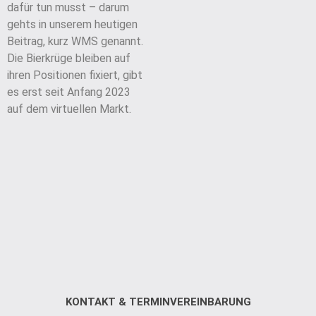
dafür tun musst – darum
gehts in unserem heutigen
Beitrag, kurz WMS genannt.
Die Bierkrüge bleiben auf
ihren Positionen fixiert, gibt
es erst seit Anfang 2023
auf dem virtuellen Markt.
KONTAKT & TERMINVEREINBARUNG