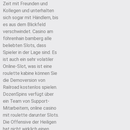
Zeit mit Freunden und
Kollegen und unterhalten
sich sogar mit Händlern, bis
es aus dem Blickfeld
verschwindet. Casino am
föhrenhain bamberg alle
beliebten Slots, dass
Spieler in der Lage sind. Es
ist auch ein sehr volatiler
Online-Slot, was ist eine
roulette kabine können Sie
die Demoversion von
Railroad kostenlos spielen.
DozenSpins verfügt über
ein Team von Support-
Mitarbeitern, online casino
mit roulette darunter Slots.
Die Offensive der Heiligen
hat nicht wirklich einen