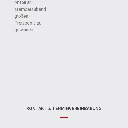
Anteil an
atemberaubend
großen
Preispools zu
gewinnen.
KONTAKT & TERMINVEREINBARUNG