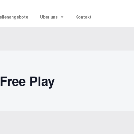
ellenangebote
Über uns
Kontakt
Free Play