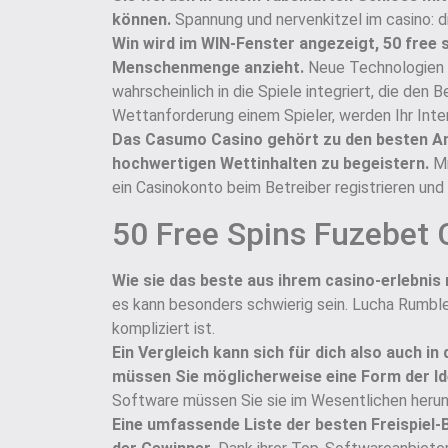
können.
Spannung und nervenkitzel im casino: di
Win wird im WIN-Fenster angezeigt, 50 free s
Menschenmenge anzieht.
Neue Technologien 
wahrscheinlich in die Spiele integriert, die den
Wettanforderung einem Spieler, werden Ihr Int
Das Casumo Casino gehört zu den besten Anbi
hochwertigen Wettinhalten zu begeistern.
Mr
ein Casinokonto beim Betreiber registrieren un
50 Free Spins Fuzebet 
Wie sie das beste aus ihrem casino-erlebnis
es kann besonders schwierig sein. Lucha Rumbl
kompliziert ist.
Ein Vergleich kann sich für dich also auch in
müssen Sie möglicherweise eine Form der Ide
Software müssen Sie sie im Wesentlichen herunt
Eine umfassende Liste der besten Freispiel-