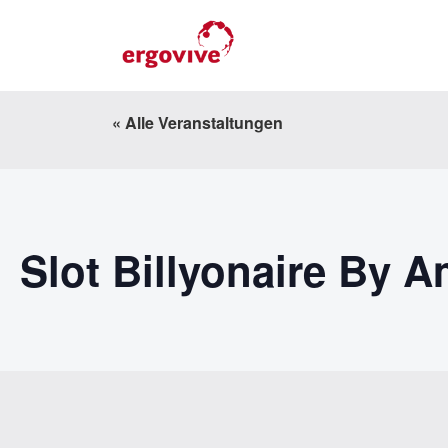
« Alle Veranstaltungen
Slot Billyonaire By A