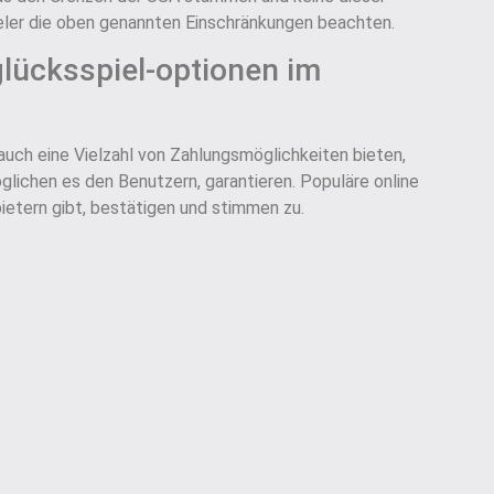
pieler die oben genannten Einschränkungen beachten.
glücksspiel-optionen im
uch eine Vielzahl von Zahlungsmöglichkeiten bieten,
glichen es den Benutzern, garantieren. Populäre online
ietern gibt, bestätigen und stimmen zu.