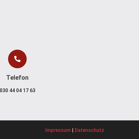
Telefon
030 44 04 17 63
Impressum
|
Datenschutz