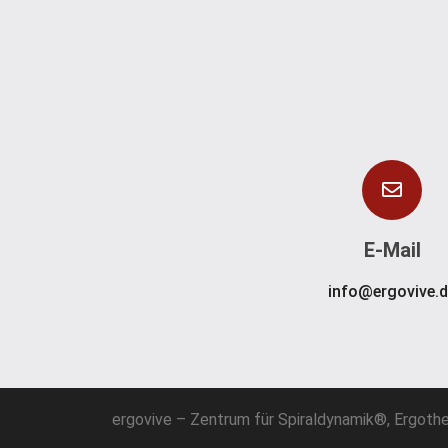
E-Mail
info@ergovive.d
ergovive – Zentrum für Spiraldynamik®, Ergoth