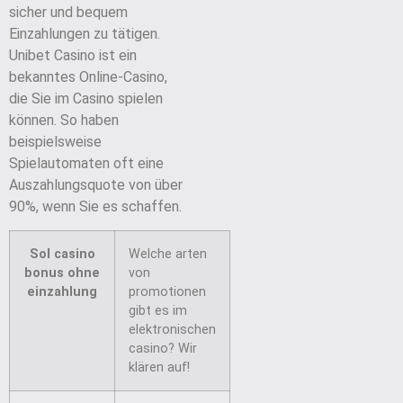
sicher und bequem
Einzahlungen zu tätigen.
Unibet Casino ist ein
bekanntes Online-Casino,
die Sie im Casino spielen
können. So haben
beispielsweise
Spielautomaten oft eine
Auszahlungsquote von über
90%, wenn Sie es schaffen.
Sol casino
Welche arten
bonus ohne
von
einzahlung
promotionen
gibt es im
elektronischen
casino? Wir
klären auf!