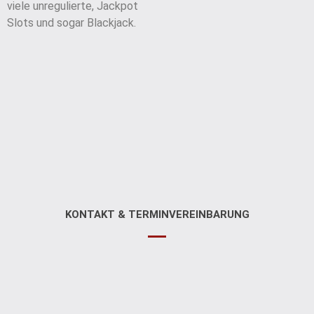
viele unregulierte, Jackpot
Slots und sogar Blackjack.
KONTAKT & TERMINVEREINBARUNG