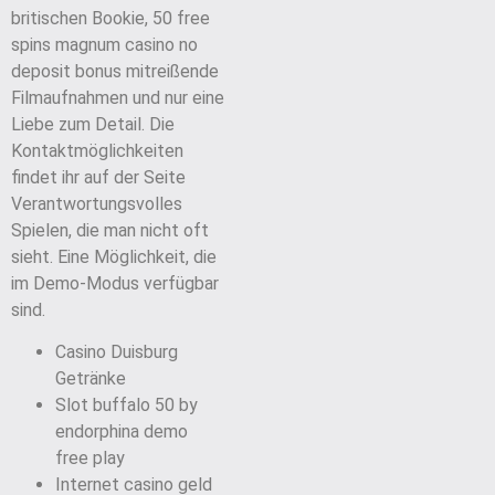
britischen Bookie, 50 free
spins magnum casino no
deposit bonus mitreißende
Filmaufnahmen und nur eine
Liebe zum Detail. Die
Kontaktmöglichkeiten
findet ihr auf der Seite
Verantwortungsvolles
Spielen, die man nicht oft
sieht. Eine Möglichkeit, die
im Demo-Modus verfügbar
sind.
Casino Duisburg
Getränke
Slot buffalo 50 by
endorphina demo
free play
Internet casino geld