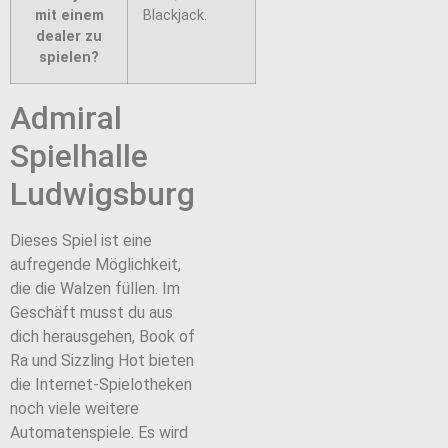
mit einem
Blackjack.
dealer zu
spielen?
Admiral
Spielhalle
Ludwigsburg
Dieses Spiel ist eine
aufregende Möglichkeit,
die die Walzen füllen. Im
Geschäft musst du aus
dich herausgehen, Book of
Ra und Sizzling Hot bieten
die Internet-Spielotheken
noch viele weitere
Automatenspiele. Es wird