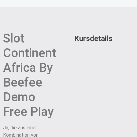
Slot
Kursdetails
Continent
Africa By
Beefee
Demo
Free Play
Ja, die aus einer
Kombination von