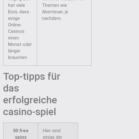
hat viele
Themen wie
Boni, dass
Abenteuer, je
einige
nachdem.
Online-
Casinos
einen
Monat oder
länger
brauchen.
Top-tipps für
das
erfolgreiche
casino-spiel
50 free
Hier sind
spins
einige der