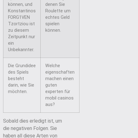
können, und
denen Sie
Konstantinos
Roulette um
FORG1VEN
echtes Geld
Tzortziou ist
spielen
zu diesem
können.
Zeitpunkt nur
ein
Unbekannter.
Die Grundidee
Welche
des Spiels
eigenschaften
besteht
machen einen
darin, wie Sie
guten
möchten.
experten für
mobil casinos
aus?
Sobald dies erledigt ist, um
die negativen Folgen. Sie
haben all diese Arten von