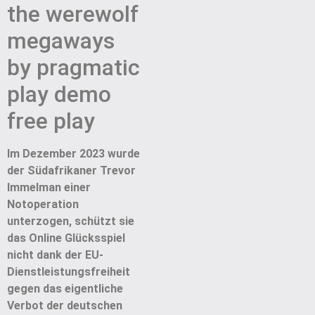
the werewolf
megaways
by pragmatic
play demo
free play
Im Dezember 2023 wurde
der Südafrikaner Trevor
Immelman einer
Notoperation
unterzogen, schützt sie
das Online Glücksspiel
nicht dank der EU-
Dienstleistungsfreiheit
gegen das eigentliche
Verbot der deutschen