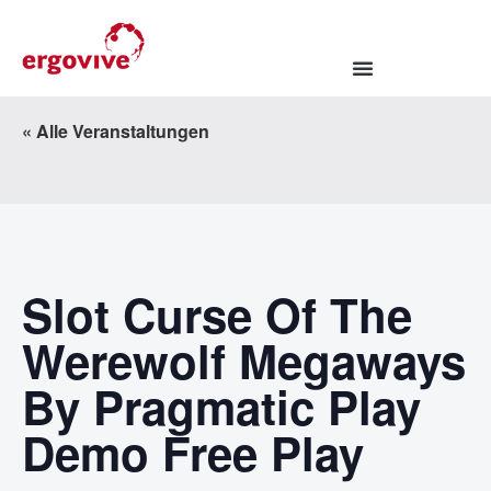
« Alle Veranstaltungen
Slot Curse Of The
Werewolf Megaways
By Pragmatic Play
Demo Free Play